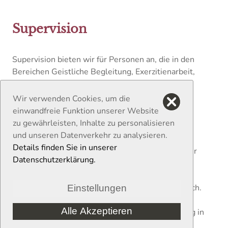
Supervision
Supervision bieten wir für Personen an, die in den
Bereichen Geistliche Begleitung, Exerzitienarbeit,
Seelsorge und Lebensberatung tätig sind.
Wir verwenden Cookies, um die
einwandfreie Funktion unserer Website
zu gewährleisten, Inhalte zu personalisieren
Wir freuen uns über Ihre Anfrage!
und unseren Datenverkehr zu analysieren.
Details finden Sie in unserer
In einem Vorgespräch persönlich, per Telefon oder
Datenschutzerklärung.
Zoom werden die Rahmenbedingungen für Ihr
Anliegen geklärt. In der Corona-Pandemie waren
Gespräche oft nur über Zoom oder Telefon möglich.
Einstellungen
Auch diese Mittel der Kommunikation haben sich
Alle Akzeptieren
bewährt und sind neben Beratung und Begleitung in
Cookies verwalten
Präsenz ebenfalls möglich.